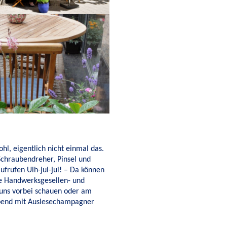
l, eigentlich nicht einmal das.
 Schraubendreher, Pinsel und
ufrufen Uih-jui-jui! – Da können
die Handwerksgesellen- und
 uns vorbei schauen oder am
bend mit Auslesechampagner