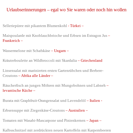
Urlaubserinnerungen – egal wo Sie waren oder noch hin wollen
Selleriepüree mit pikantem Blumenkohl
-
Türkei –
Maispoularde mit Knoblauchbrioche und Erbsen im Estragon Jus
–
Frankreich –
Wassermelone mit Schafskäse
– Ungarn –
Kräuterboulette an Wildbroccoli mit Skardalia
– Griechenland
Linsensalat mit marinierten ersten Gartenrübchen und Berbere-
Croutons
– Afrika alle Länder –
Räucherfisch an jungen Möhren mit Mungobohnen und Labneh
–
levantische Küche –
Burata mit Graphfruit-Orangensalat und Lavendelöl
– Italien -
Erbsensuppe mit Ziegenkäse-Croutons
– Australien –
Tomaten mit Wasabi-Mascarpone und Pinienkernen
– Japan –
Kalbsschnitzel mit zerdrückten neuen Kartoffeln mit Karpernbeeren